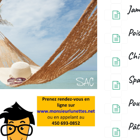
Jam
Poi
Chil
Spa
Pou
Pât