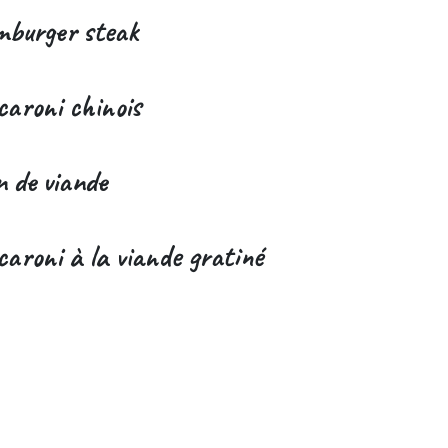
burger steak
aroni chinois
n de viande
aroni à la viande gratiné