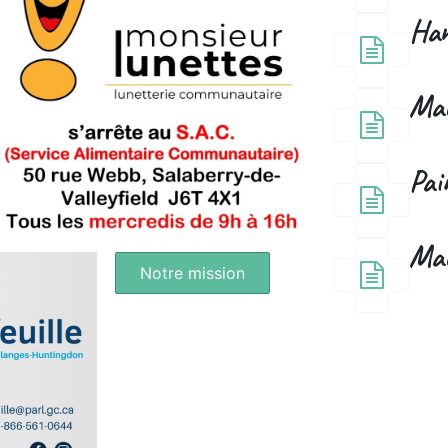
Ham
Mac
Pai
Mac
Notre mission